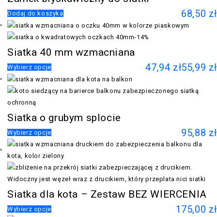
68,50
zł
Dodaj do koszyka
-14%
Siatka 40 mm wzmacniana
47,94
zł
55,99
zł
Wybierz opcje
Siatka o grubym splocie
95,88
zł
Wybierz opcje
Siatka dla kota – Zestaw BEZ WIERCENIA
175,00
zł
Wybierz opcje