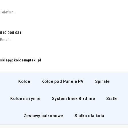
Telefon:
510 005 031
Email:
sklep@kolcenaptaki.pl
Kolce
Kolce pod Panele PV
Spirale
Kolce na rynne
System linek Birdline
Siatki
Zestawy balkonowe
Siatka dla kota