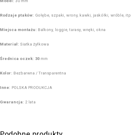
Model:
30 mm
Rodzaje ptaków:
Gołębe, szpaki, wrony, kawki, jaskółki, wróble, itp
Miejsca montażu:
Balkony, loggie, tarasy, wnęki, okna
Materiał:
Siatka żyłkowa
Średnica oczek: 30
mm
Kolor:
Bezbarwna / Transparentna
Inne:
POLSKA PRODUKCJA
Gwarancja:
2 lata
Podobne produkty