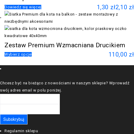
1,30
zł
2,10
zł
Dowiedz się więcej
Zestaw Premium Wzmacniana Drucikiem
110,00
zł
Wybierz opcje
Chcesz być na bieżąco z nowościami w naszym sklepie? Wprowadź
swój adres email w polu poniżej.
Regulamin sklepu