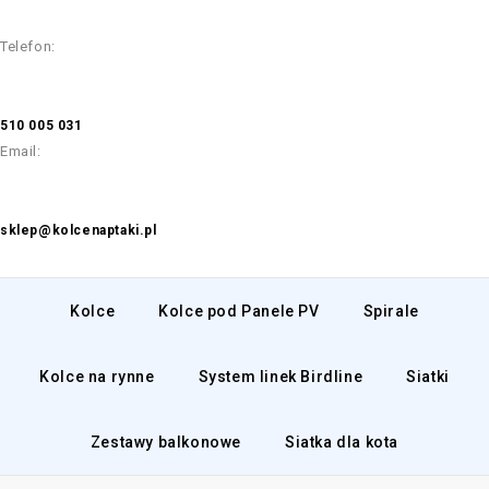
Telefon:
510 005 031
Email:
sklep@kolcenaptaki.pl
Kolce
Kolce pod Panele PV
Spirale
Kolce na rynne
System linek Birdline
Siatki
Zestawy balkonowe
Siatka dla kota