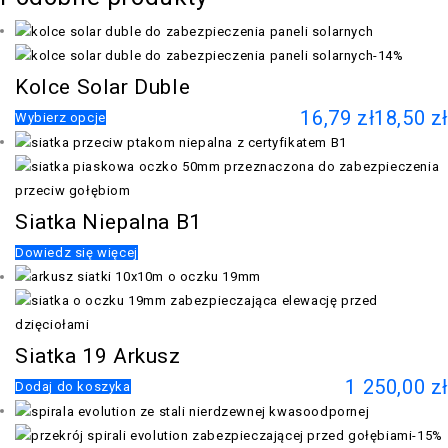
-14%
Kolce Solar Duble
16,79
zł
18,50
zł
Wybierz opcje
Siatka Niepalna B1
Dowiedz się więcej
Siatka 19 Arkusz
1 250,00
zł
Dodaj do koszyka
-15%